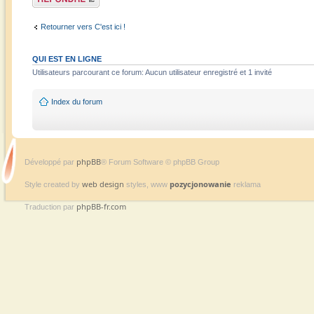
Retourner vers C'est ici !
QUI EST EN LIGNE
Utilisateurs parcourant ce forum: Aucun utilisateur enregistré et 1 invité
Index du forum
phpBB
Développé par
® Forum Software © phpBB Group
web design
pozycjonowanie
Style created by
styles, www
reklama
phpBB-fr.com
Traduction par