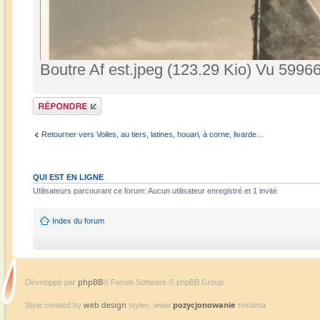
Boutre Af est.jpeg (123.29 Kio) Vu 59966
Répondre
Retourner vers Voiles, au tiers, latines, houari, à corne, livarde…
QUI EST EN LIGNE
Utilisateurs parcourant ce forum: Aucun utilisateur enregistré et 1 invité
Index du forum
phpBB
Développé par
® Forum Software © phpBB Group
web design
pozycjonowanie
Style created by
styles, www
reklama