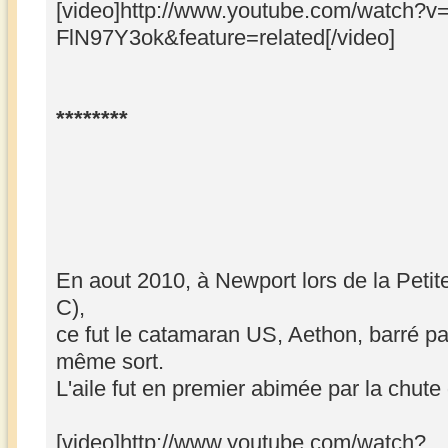
[video]http://www.youtube.com/watch?v
FlN97Y3ok&feature=related[/video]
********
En aout 2010, à Newport lors de la Petit
C),
ce fut le catamaran US, Aethon, barré pa
même sort.
L'aile fut en premier abimée par la chute
[video]http://www.youtube.com/watch?