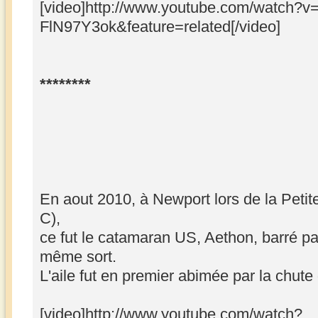
[video]http://www.youtube.com/watch?v
FlN97Y3ok&feature=related[/video]
********
En aout 2010, à Newport lors de la Petit
C),
ce fut le catamaran US, Aethon, barré pa
même sort.
L'aile fut en premier abimée par la chute
[video]http://www.youtube.com/watch?