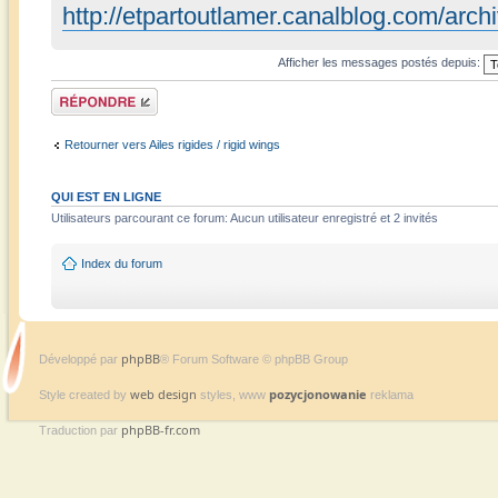
http://etpartoutlamer.canalblog.com/arc
Afficher les messages postés depuis:
Répondre
Retourner vers Ailes rigides / rigid wings
QUI EST EN LIGNE
Utilisateurs parcourant ce forum: Aucun utilisateur enregistré et 2 invités
Index du forum
phpBB
Développé par
® Forum Software © phpBB Group
web design
pozycjonowanie
Style created by
styles, www
reklama
phpBB-fr.com
Traduction par