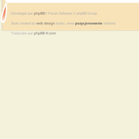
phpBB
Développé par
® Forum Software © phpBB Group
web design
pozycjonowanie
Style created by
styles, www
reklama
phpBB-fr.com
Traduction par