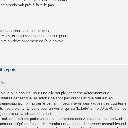
er lambda soit prêt à faire le pas.
 se banaliser dans nos esprits,
 Moth, et engins de vitesse en tout genre.
saire au développement de l'aile souple.
ils épais
hèse,
 loin la plus aboutie, pour une aile souple, en terme aérodynamique…
laisserait penser que les efforts ne sont pas grands et que tout est en
suppositions… primo sur le Léman, il peut y avoir des vagues très courtes et
 très violents. Ensuite pour un voilier qui se “balade” entre 30 et 40 kts, les
au carré de la vitesse du vent).
 c'est qu'ils étaient partis avec des cambreurs assez costauds en sandwich
normément allégé en faisant des cambreurs en joncs de carbone assemblés qui