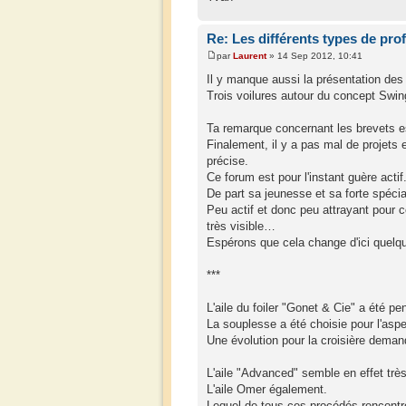
Re: Les différents types de prof
par
Laurent
» 14 Sep 2012, 10:41
Il y manque aussi la présentation des 
Trois voilures autour du concept Swing
Ta remarque concernant les brevets es
Finalement, il y a pas mal de projets e
précise.
Ce forum est pour l'instant guère actif
De part sa jeunesse et sa forte spécia
Peu actif et donc peu attrayant pour 
très visible…
Espérons que cela change d'ici quelq
***
L'aile du foiler "Gonet & Cie" a été pe
La souplesse a été choisie pour l'asp
Une évolution pour la croisière deman
L'aile "Advanced" semble en effet trè
L'aile Omer également.
Lequel de tous ces procédés rencontrera