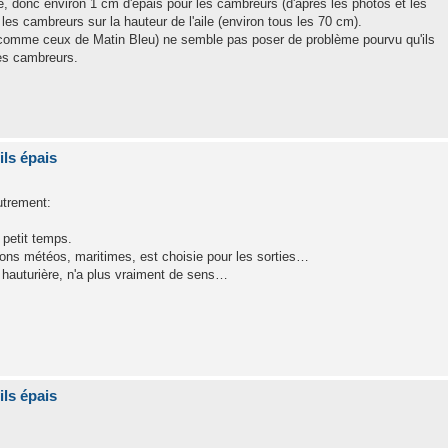
e, donc environ 1 cm d'épais pour les cambreurs (d'après les photos et les
r les cambreurs sur la hauteur de l'aile (environ tous les 70 cm).
ris (comme ceux de Matin Bleu) ne semble pas poser de problème pourvu qu'ils
les cambreurs.
ils épais
utrement:
 petit temps.
ions météos, maritimes, est choisie pour les sorties…
n hauturière, n'a plus vraiment de sens…
ils épais