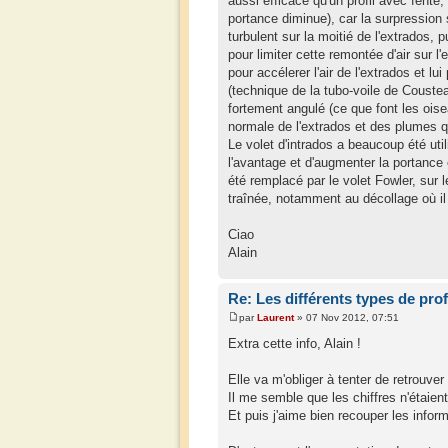
aussi efficace qu'un profil avec fente
portance diminue), car la surpression su
turbulent sur la moitié de l'extrados,
pour limiter cette remontée d'air sur l'
pour accélerer l'air de l'extrados et lui 
(technique de la tubo-voile de Cousteau
fortement angulé (ce que font les oise
normale de l'extrados et des plumes qui
Le volet d'intrados a beaucoup été util
l'avantage et d'augmenter la portance et
été remplacé par le volet Fowler, sur
traînée, notamment au décollage où il 
Ciao
Alain
Re: Les différents types de prof
par
Laurent
» 07 Nov 2012, 07:51
Extra cette info, Alain !
Elle va m'obliger à tenter de retrouver
Il me semble que les chiffres n'étaien
Et puis j'aime bien recouper les info