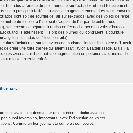
, mais dès que l'aile augmente son incidence, l'aile cintrée décroche (donc la
r l'intrados à l'arrière du profil remonte sur l'extrados et rend l'écoulement
 puis sur la presque totalité si l'incidence augmente encore. Les seuls moyens
extrados sont soit de souffler de l'air sur l'extrados (avec des volets de fente)
permettre de recoller à l'aile, soit d'aspirer de l'air par de petits trous
), soit encore de séparer l'intrados de l'extrados avec un volet d'intrados
aux quand ils atterrissent : ils ont des plumes qui continuent la courbure
 angulent l'intrados de 45°de leur aile).
isé dans l'aviation et sur les avions de tourisme d'aujourd'hui parce qu'il avait
 de créer une forte traînée qui ralentissait l'avion à l'atterrissage. Mais il a
 les gros avions, car il permet une augmentation de portance avec moins de
vaut mieux limiter la traînée.
ils épais
 ce que j'avais lu là dessus sur un site internet dédié aviation.
t pas aussi favorables, importants, avec l'adjonction de volets.
rmations. Comme un bon journaliste qui ferait son boulot…