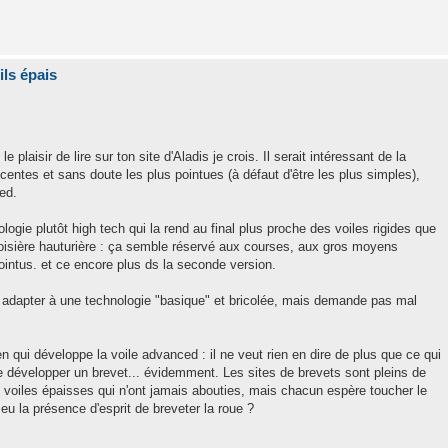
ils épais
 plaisir de lire sur ton site d'Aladis je crois. Il serait intéressant de la
entes et sans doute les plus pointues (à défaut d'être les plus simples),
ed.
ogie plutôt high tech qui la rend au final plus proche des voiles rigides que
roisière hauturière : ça semble réservé aux courses, aux gros moyens
pointus. et ce encore plus ds la seconde version.
à adapter à une technologie "basique" et bricolée, mais demande pas mal
en qui développe la voile advanced : il ne veut rien en dire de plus que ce qui
de développer un brevet... évidemment. Les sites de brevets sont pleins de
 voiles épaisses qui n'ont jamais abouties, mais chacun espère toucher le
eu la présence d'esprit de breveter la roue ?