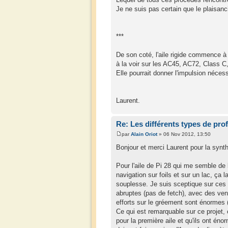
Je ne suis pas certain que le plaisanci
***
De son coté, l'aile rigide commence à
à la voir sur les AC45, AC72, Class C,
Elle pourrait donner l'impulsion néces
Laurent.
Re: Les différents types de prof
par
Alain Oriot
» 06 Nov 2012, 13:50
Bonjour et merci Laurent pour la synt
Pour l'aile de Pi 28 qui me semble de
navigation sur foils et sur un lac, ça 
souplesse. Je suis sceptique sur ces 
abruptes (pas de fetch), avec des vents
efforts sur le gréement sont énormes (
Ce qui est remarquable sur ce projet,
pour la première aile et qu'ils ont é