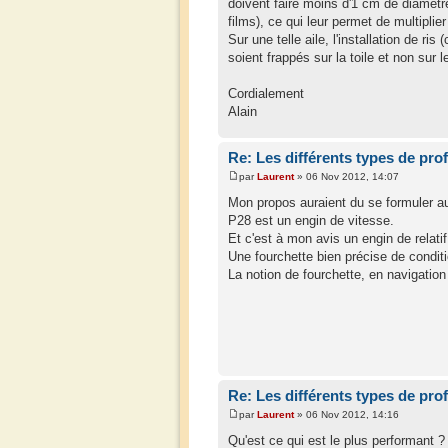
doivent faire moins d'1 cm de diamètr
films), ce qui leur permet de multiplie
Sur une telle aile, l'installation de 
soient frappés sur la toile et non sur 
Cordialement
Alain
Re: Les différents types de prof
par
Laurent
» 06 Nov 2012, 14:07
Mon propos auraient du se formuler a
P28 est un engin de vitesse.
Et c'est à mon avis un engin de relatif
Une fourchette bien précise de condit
La notion de fourchette, en navigatio
Re: Les différents types de prof
par
Laurent
» 06 Nov 2012, 14:16
Qu'est ce qui est le plus performant ?