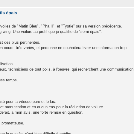
ils épais
voiles de "Matin Bleu", "Pha II", et "Tystie" sur sa version précédente.
 wing. Une voilure au profil que je qualifie de "semi-épais".
t des plus pertinentes.
n cours, très variés, et personne ne souhaitera livrer une information trop
.
lisation.
ceux, techniciens de tout poils, à l'oeuvre, qui recherchent une communication
ues temps.
nsé pour la vitesse pure et le lac.
ect manutention et en aucun cas pour la réduction de voilure.
derait, à mon avis, une forte remise en question.
s prometteuse.
 le succès, c'est bien difficile à prédire.