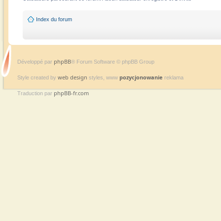
Index du forum
phpBB
Développé par
® Forum Software © phpBB Group
web design
pozycjonowanie
Style created by
styles, www
reklama
phpBB-fr.com
Traduction par