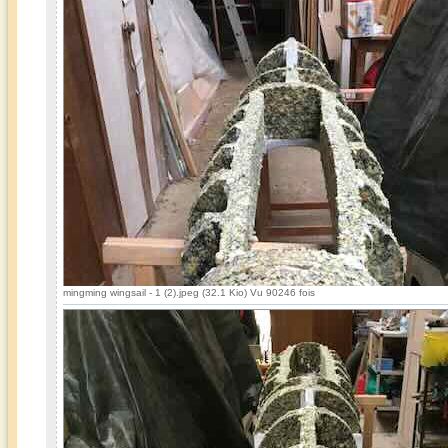
mingming wingsail - 1 (2).jpeg (32.1 Kio) Vu 90246 fois