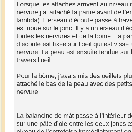
La liaison entre la peau et le jonc (Colso
Mingfming assemblage wingsail petite - 
fois
Pourquoi faire simple quand on peut faire compli
Re: une aile de jonque pour Min
par
Eric
» 04 Juin 2025, 17:40
Assemblage de l'aile (suite)
Lorsque les attaches arrivent au niveau de
nervure j’ai attaché la partie avant de l’
lambda). L'erseau d'écoute passe à trave
est noué sur le jonc. Il y a un erseau d'