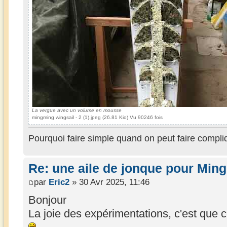
La vergue avec un volume en mousse
mingming wingsail - 2 (1).jpeg (26.81 Kio) Vu 90246 fois
Pourquoi faire simple quand on peut faire compli
Re: une aile de jonque pour Min
par
Eric2
» 30 Avr 2025, 11:46
Bonjour
La joie des expérimentations, c'est que 