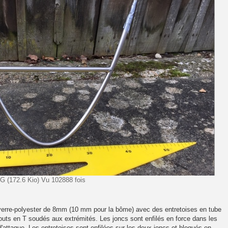
PG (172.6 Kio) Vu 102888 fois
 verre-polyester de 8mm (10 mm pour la bôme) avec des entretoises en tube
uts en T soudés aux extrémités. Les joncs sont enfilés en force dans les
'attaque. Les entretoises sont enfilées sur les deux joncs et bloqués en