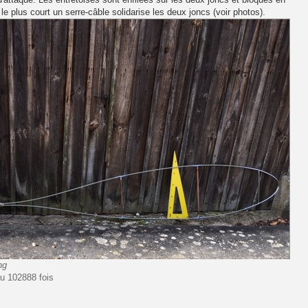
s le plus court un serre-câble solidarise les deux joncs (voir photos).
ng
u 102888 fois