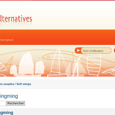
nscription
es souples / Soft wings
Mingming
ingming