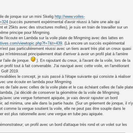
le de jonque sur un mini Skelig
http://www.voiles-
t=324
(succès purement expérimental d'avoir réussi à faire une aile qui
t et 25kts avec des structures molles), je suis en train de travailler sur un
 même principe pour Mingming.
de l'écoute en Lambda sur la voile plate de Mingming avec des lattes en
natives.com/viewtopic.php?f=7&t=439
. (Là encore un succès expérimental
 n'est pas particulièrement réussi avec un tiers avant très plat un creux quasi
i m'intéressait principalement était d'arriver à avoir un profil plat à l'arrière
r l'aile de jonque.
). En rajoutant du creux, à l'avant de la voile, lors de la
un profil tout à fait convenable. J'ai navigué avec cette voile, en l'améliorant
u Golf 2019.
nvalidées le concept, je suis passé à l'étape suivante qui consiste à réaliser
 avec une écoute en lambda pour Mingming.
de l'aile avec celles de la voile plate et le cas échéant celles de l'aile plate
 lambda, j'ai décidé de conserver la géométrie de la voile de Mingming.
qu'avec une vergue fortement apiquée, je vais devoir rajouter un bord
ir, ad minima, une aile dans la partie haute. (Sur un gréement de jonque, il n'y
 et comme la vergue soutient la voile, elle ne peut pas être souple dans le
ler est plus rationnelle avec une vergue en tube peu apiquée.
émonstrateur; un profil avec un bord d'attaque très rond et un volet sur les