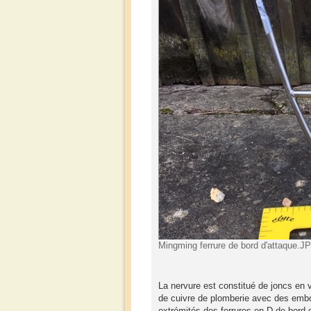
Mingming ferrure de bord d'attaque.J
La nervure est constitué de joncs en
de cuivre de plomberie avec des embo
extrémités des ferrures en D de bord d