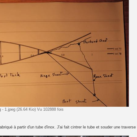
 - 1.jpeg (26.64 Kio) Vu 102888 fois
riqué à partir d'un tube d'inox. J'ai fait cintrer le tube et souder une traverse