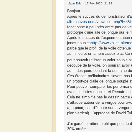
par
Eric
» 17 Fév 2020, 21:18
Bonjour
Après le succès du démonstrateur d'ai
alternatives.com/viewtopic.php?f=3&
fonctionne à peu près entre pas de ven
prototype d'une aile de jonque sur le
Après le succès de l'expérimentation 
joncs souples
http://www.voiles-alter
parce que le profil de la voile obtenue
au milieu et un arrière assez plat. Ce qu
pour pouvoir utiliser un volet souple su
découpe de la voile, on pourrait avoir 
au fil des jours pendant la semaine d
Ces étapes préliminaires n'ayant pas i
un prototype d'aile de jonque souple
Pour pouvoir comparer les performances 
avec les lattes souples et l'écoute en
Cela ne simplifie pas le dessin parce 
d'attaque autour de la vergue pour avo
a, a priori, pas d'écoute sur la vergue
plan vertical). L'approche de David Ty
J'ai gardé le même profil que pour le d
30% arrière.