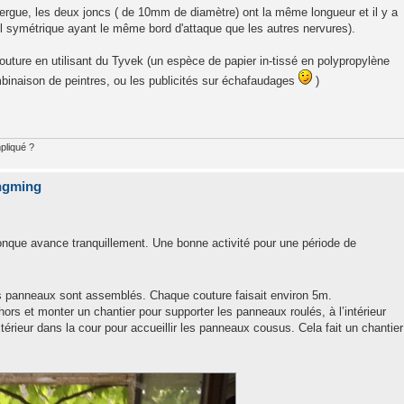
vergue, les deux joncs ( de 10mm de diamètre) ont la même longueur et il y a
fil symétrique ayant le même bord d'attaque que les autres nervures).
 couture en utilisant du Tyvek (un espèce de papier in-tissé en polypropylène
ombinaison de peintres, ou les publicités sur échafaudages
)
pliqué ?
ingming
 jonque avance tranquillement. Une bonne activité pour une période de
rs panneaux sont assemblés. Chaque couture faisait environ 5m.
ors et monter un chantier pour supporter les panneaux roulés, à l’intérieur
térieur dans la cour pour accueillir les panneaux cousus. Cela fait un chantier