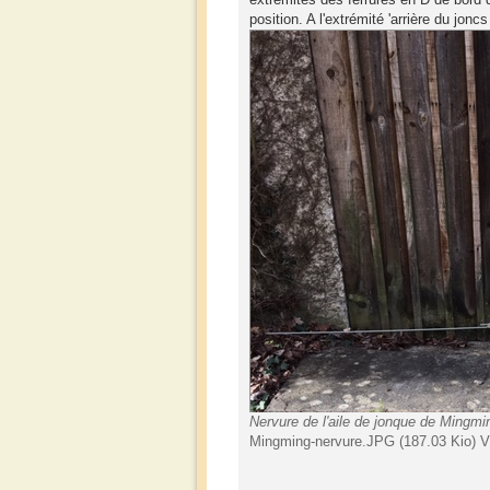
position. A l'extrémité 'arrière du jonc
Nervure de l'aile de jonque de Mingmi
Mingming-nervure.JPG (187.03 Kio) V