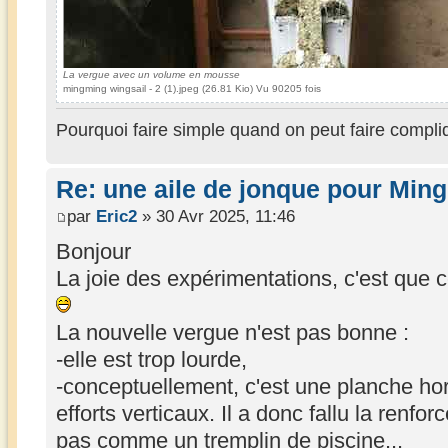
La vergue avec un volume en mousse
mingming wingsail - 2 (1).jpeg (26.81 Kio) Vu 90205 fois
Pourquoi faire simple quand on peut faire compli
Re: une aile de jonque pour Min
par
Eric2
» 30 Avr 2025, 11:46
Bonjour
La joie des expérimentations, c'est que 
La nouvelle vergue n'est pas bonne :
-elle est trop lourde,
-conceptuellement, c'est une planche hor
efforts verticaux. Il a donc fallu la renfo
pas comme un tremplin de piscine...