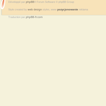
phpBB
Développé par
® Forum Software © phpBB Group
web design
pozycjonowanie
Style created by
styles, www
reklama
phpBB-fr.com
Traduction par