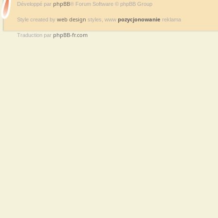
phpBB
Développé par
® Forum Software © phpBB Group
web design
pozycjonowanie
Style created by
styles, www
reklama
phpBB-fr.com
Traduction par