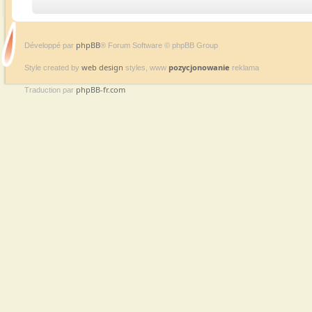
phpBB
Développé par
® Forum Software © phpBB Group
web design
pozycjonowanie
Style created by
styles, www
reklama
phpBB-fr.com
Traduction par