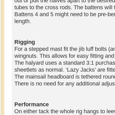
out or pull the halves apart to the desir
tubes to the cross rods. The battens will
Battens 4 and 5 might need to be pre-ben
length.
Rigging
For a stepped mast fit the jib luff bolts (a
wingnuts. This allows for easy fitting an
The halyard uses a standard 3:1 purchas
sheetlets as normal. ‘Lazy Jacks’ are fit
The mainsail headboard is tethered roun
There is no need for any additional adju
Performance
On either tack the whole rig hangs to lee