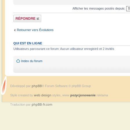
Afficher les messages postés depuis:
Répondre
Retourner vers Évolutions
QUI EST EN LIGNE
Utilisateurs parcourant ce forum: Aucun utilisateur enregistré et 2 invités
Index du forum
phpBB
Développé par
® Forum Software © phpBB Group
web design
pozycjonowanie
Style created by
styles, www
reklama
phpBB-fr.com
Traduction par