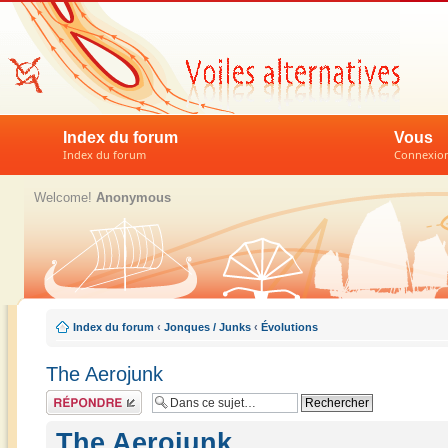
Index du forum
Vous
Index du forum
Connexion 
Welcome!
Anonymous
Index du forum
‹
Jonques / Junks
‹
Évolutions
The Aerojunk
Répondre
The Aerojunk