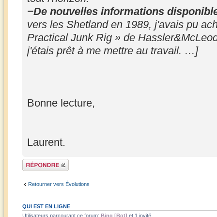
−De nouvelles informations disponibl
vers les Shetland en 1989, j'avais pu ach
Practical Junk Rig » de Hassler&McLeod,
j'étais prêt à me mettre au travail. …]
Bonne lecture,
Laurent.
Répondre
Retourner vers Évolutions
QUI EST EN LIGNE
Utilisateurs parcourant ce forum:
Bing [Bot]
et 1 invité