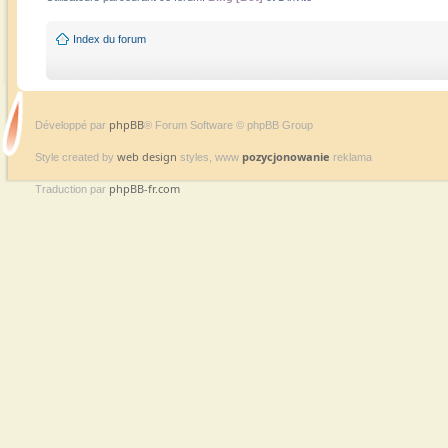
Index du forum
phpBB
Développé par
® Forum Software © phpBB Group
web design
pozycjonowanie
Style created by
styles, www
reklama
phpBB-fr.com
Traduction par