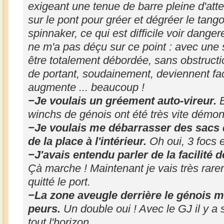
exigeant une tenue de barre pleine d'atte
sur le pont pour gréer et dégréer le tan
spinnaker, ce qui est difficile voir dange
ne m'a pas déçu sur ce point : avec une
être totalement débordée, sans obstruct
de portant, soudainement, deviennent facil
augmente ... beaucoup !
−Je voulais un gréement auto-vireur.
E
winchs de génois ont été très vite démont
−Je voulais me débarrasser des sacs 
de la place à l'intérieur.
Oh oui, 3 focs e
−J'avais entendu parler de la facilité de
Çà marche ! Maintenant je vais très rare
quitté le port.
−La zone aveugle derrière le génois m
peurs.
Un double oui ! Avec le GJ il y a 
tout l'horizon.