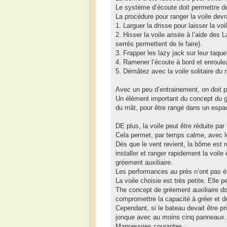
Le système d’écoute doit permettre de 
La procédure pour ranger la voile devra
1. Larguer la drisse pour laisser la voi
2. Hisser la voile arisée à l’aide des
serrés permettent de le faire).
3. Frapper les lazy jack sur leur taque
4. Ramener l’écoute à bord et enroulez
5. Démâtez avec la voile solitaire du m
Avec un peu d’entrainement, on doit p
Un élément important du concept du gr
du mât, pour être rangé dans un espa
DE plus, la voile peut être réduite par
Cela permet, par temps calme, avec l
Dès que le vent revient, la bôme est 
installer et ranger rapidement la voil
gréement auxiliaire.
Les performances au près n’ont pas ét
La voile choisie est très petite. Elle
The concept de gréement auxiliaire do
compromettre la capacité à gréer et d
Cependant, si le bateau devait être pri
jonque avec au moins cinq panneaux.
Manoeuvres courantes :