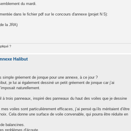
assemblement du mardi.
entée dans le fichier pdf sur le concours d'annexe (projet N 5):
de la JRA)
pliqué ?
nnexe Halibut
us simple gréement de jonque pour une annexe, à ce jour ?
but, je lui ai également dessiné un petit gréement de jonque car j’ai
’imposait naturellement.
il à trois panneaux, inspiré des panneaux du haut des voiles que je dessine
s voiles sont particulièrement efficaces, j’ai pensé qu’ils méritaient d’être
oix. Cela donne une surface de voile convenable, qui pourra être réduite en
 de balancines.
les problèmes d’écoute.