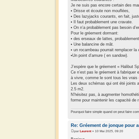
Je ne suis pas encore certain des ma
• Drisse et écoute non mouflées,
• Des lazyjacks courants, en fait, jus
• Il faut probablement une cravate.
• On n’a probablement pas besoin d’e
Pour le gréement dormant:
• des erseaux de lattes, probablement 
• Une balancine de mât.
• un rocambeau pourrait remplacer la 
•Un point d’amure ( en sandow).
J’espère que le gréement « Halibut Spe
Ce n’est pas le gréement à fabriquer e
à vivre, comme le sont tous les vrais
Les deux schémas qui ont été joints a
2.5 m2.
N’hésitez pas, à augmenter homothétiqu
forme pour maintenir les capacité de
Pourquoi faire simple quand on peut faire com
Re: Gréement de jonque pour a
par
Laurent
» 10 Mai 2025, 09:20