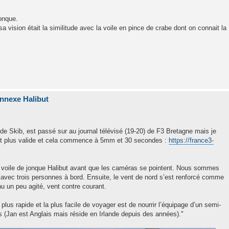
jonque.
vision était la similitude avec la voile en pince de crabe dont on connait la
nnexe Halibut
r de Skib, est passé sur au journal télévisé (19-20) de F3 Bretagne mais je
n’est plus valide et cela commence à 5mm et 30 secondes :
https://france3-
a voile de jonque Halibut avant que les caméras se pointent. Nous sommes
on avec trois personnes à bord. Ensuite, le vent de nord s’est renforcé comme
nu un peu agité, vent contre courant.
lus rapide et la plus facile de voyager est de nourrir l’équipage d’un semi-
is (Jan est Anglais mais réside en Irlande depuis des années)."