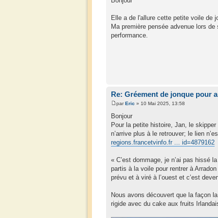
Bonjour
Elle a de l'allure cette petite voile de 
Ma première pensée advenue lors de sa 
performance.
Re: Gréement de jonque pour a
par
Eric
» 10 Mai 2025, 13:58
Bonjour
Pour la petite histoire, Jan, le skippe
n’arrive plus à le retrouver; le lien 
regions.francetvinfo.fr ... id=4879162
« C’est dommage, je n’ai pas hissé l
partis à la voile pour rentrer à Arrad
prévu et à viré à l’ouest et c’est deve
Nous avons découvert que la façon la p
rigide avec du cake aux fruits Irlanda