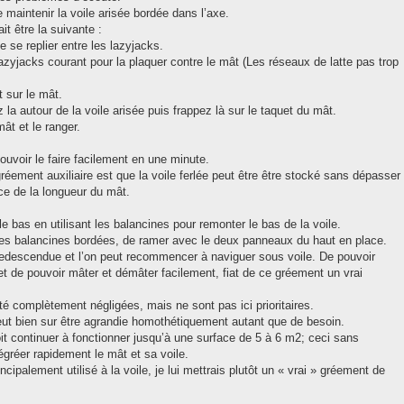
maintenir la voile arisée bordée dans l’axe.
it être la suivante :
le se replier entre les lazyjacks.
 Lazyjacks courant pour la plaquer contre le mât (Les réseaux de latte pas trop
t sur le mât.
 la autour de la voile arisée puis frappez là sur le taquet du mât.
ât et le ranger.
ouvoir le faire facilement en une minute.
éement auxiliaire est que la voile ferlée peut être être stocké sans dépasser
ce de la longueur du mât.
 le bas en utilisant les balancines pour remonter le bas de la voile.
es balancines bordées, de ramer avec le deux panneaux du haut en place.
redescendue et l’on peut recommencer à naviguer sous voile. De pouvoir
e et de pouvoir mâter et démâter facilement, fiat de ce gréement un vrai
é complètement négligées, mais ne sont pas ici prioritaires.
 peut bien sur être agrandie homothétiquement autant que de besoin.
it continuer à fonctionner jusqu’à une surface de 5 à 6 m2; ceci sans
égréer rapidement le mât et sa voile.
ncipalement utilisé à la voile, je lui mettrais plutôt un « vrai » gréement de