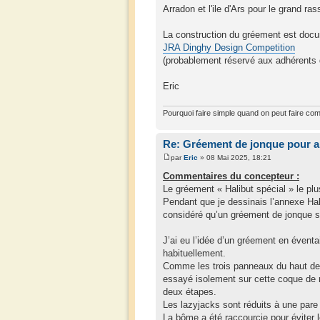
Arradon et l'ile d'Ars pour le grand r
La construction du gréement est docum
JRA Dinghy Design Competition
(probablement réservé aux adhérents 
Eric
Pourquoi faire simple quand on peut faire com
Re: Gréement de jonque pour a
par
Eric
» 08 Mai 2025, 18:21
Commentaires du concepteur :
Le gréement « Halibut spécial » le pl
Pendant que je dessinais l’annexe Hali
considéré qu’un gréement de jonque s
J’ai eu l’idée d’un gréement en éventa
habituellement.
Comme les trois panneaux du haut de me
essayé isolement sur cette coque de n
deux étapes.
Les lazyjacks sont réduits à une pare
La bôme a été raccourcie pour éviter 