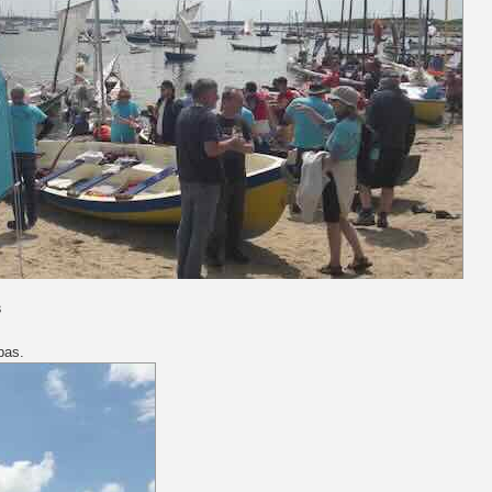
s
bas.