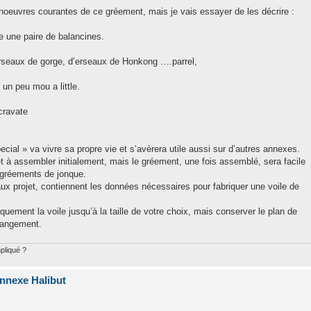
noeuvres courantes de ce gréement, mais je vais essayer de les décrire :
te une paire de balancines.
rseaux de gorge, d’erseaux de Honkong ….parrel,
un peu mou a little.
cravate
cial » va vivre sa propre vie et s’avèrera utile aussi sur d’autres annexes.
t à assembler initialement, mais le gréement, une fois assemblé, sera facile
 gréements de jonque.
ux projet, contiennent les données nécessaires pour fabriquer une voile de
ement la voile jusqu’à la taille de votre choix, mais conserver le plan de
 rangement.
pliqué ?
nnexe Halibut