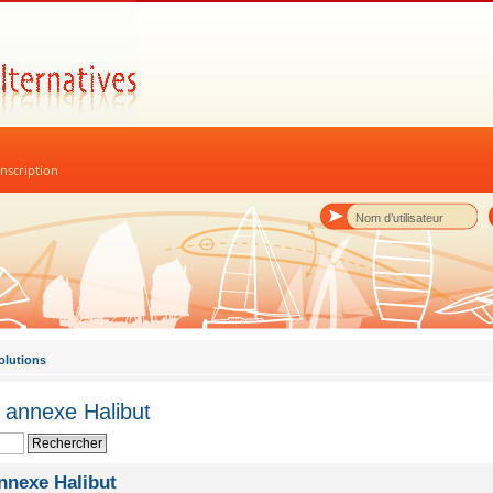
nscription
olutions
 annexe Halibut
nnexe Halibut