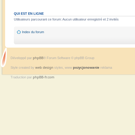
QUI EST EN LIGNE
Utilisateurs parcourant ce forum: Aucun utilisateur enregistré et 2 invités
Index du forum
phpBB
Développé par
® Forum Software © phpBB Group
web design
pozycjonowanie
Style created by
styles, www
reklama
phpBB-fr.com
Traduction par