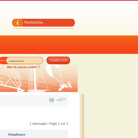
Mot de passe oublié ?
1 message • Page
1
sur
1
ChopSauce