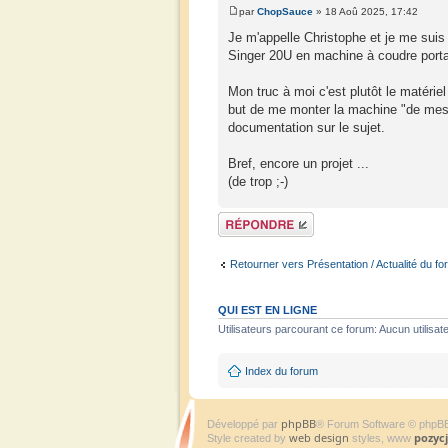
par
ChopSauce
» 18 Aoû 2025, 17:42
Je m'appelle Christophe et je me suis 
Singer 20U en machine à coudre portab
Mon truc à moi c'est plutôt le matéri
but de me monter la machine "de mes r
documentation sur le sujet.
Bref, encore un projet ...
(de trop ;-)
Répondre
Retourner vers Présentation / Actualité du fo
QUI EST EN LIGNE
Utilisateurs parcourant ce forum: Aucun utilisate
Index du forum
phpBB
Développé par
® Forum Software © phpB
web design
pozyc
Style created by
styles, www