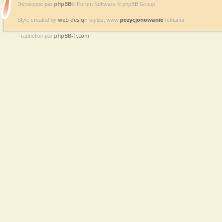
phpBB
Développé par
® Forum Software © phpBB Group
web design
pozycjonowanie
Style created by
styles, www
reklama
phpBB-fr.com
Traduction par