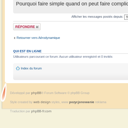
Pourquoi faire simple quand on peut faire compli
Afficher les messages postés depuis:
Répondre
Retourner vers Aérodynamique
QUI EST EN LIGNE
Utilisateurs parcourant ce forum: Aucun utilisateur enregistré et 0 invités
Index du forum
phpBB
Développé par
® Forum Software © phpBB Group
web design
pozycjonowanie
Style created by
styles, www
reklama
phpBB-fr.com
Traduction par