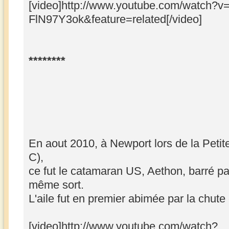
[video]http://www.youtube.com/watch?v
FlN97Y3ok&feature=related[/video]
********
En aout 2010, à Newport lors de la Petit
C),
ce fut le catamaran US, Aethon, barré pa
même sort.
L'aile fut en premier abimée par la chute
[video]http://www.youtube.com/watch?