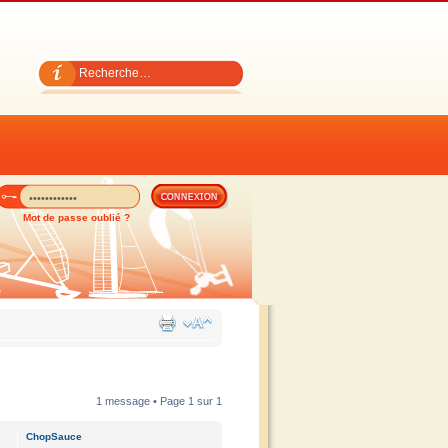
Mot de passe oublié ?
1 message • Page
1
sur
1
ChopSauce