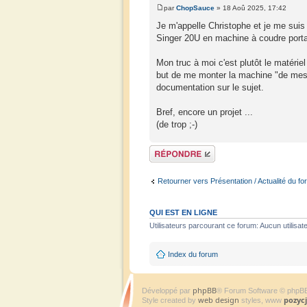
par
ChopSauce
» 18 Aoû 2025, 17:42
Je m'appelle Christophe et je me suis 
Singer 20U en machine à coudre portab
Mon truc à moi c'est plutôt le matéri
but de me monter la machine "de mes r
documentation sur le sujet.
Bref, encore un projet ...
(de trop ;-)
Répondre
Retourner vers Présentation / Actualité du fo
QUI EST EN LIGNE
Utilisateurs parcourant ce forum: Aucun utilisate
Index du forum
phpBB
Développé par
® Forum Software © phpB
web design
pozyc
Style created by
styles, www