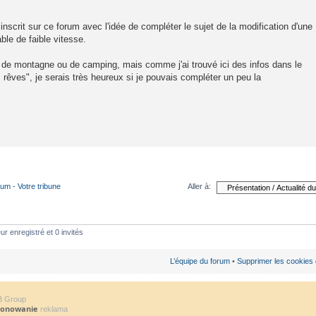
inscrit sur ce forum avec l'idée de compléter le sujet de la modification d'une
le de faible vitesse.
el de montagne ou de camping, mais comme j'ai trouvé ici des infos dans le
êves", je serais très heureux si je pouvais compléter un peu la
rum - Votre tribune
Aller à:
ur enregistré et 0 invités
L’équipe du forum
•
Supprimer les cookies
B Group
jonowanie
reklama